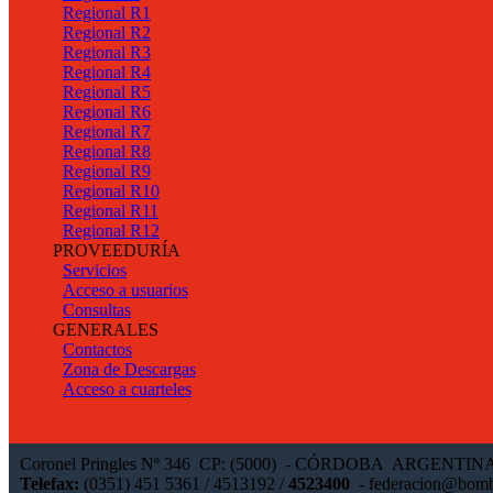
Regional R1
Regional R2
Regional R3
Regional R4
Regional R5
Regional R6
Regional R7
Regional R8
Regional R9
Regional R10
Regional R11
Regional R12
PROVEEDURÍA
Servicios
Acceso a usuarios
Consultas
GENERALES
Contactos
Zona de Descargas
Acceso a cuarteles
Coronel Pringles Nº 346 CP: (5000) - CÓRDOBA ARGENTIN
Telefax:
(0351) 451 5361 / 4513192 /
4523400
-
federacion@bomb