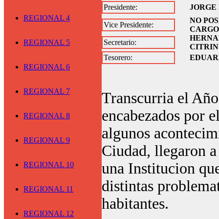
Presidente:
JORGE 
REGIONAL 4
NO POS
Vice Presidente:
CARGO
HERNA
REGIONAL 5
Secretario:
CITRI
Tesorero:
EDUAR
REGIONAL 6
REGIONAL 7
Transcurria el Añ
encabezados por el
REGIONAL 8
algunos acontecimi
REGIONAL 9
Ciudad, llegaron a
una Institucion que
REGIONAL 10
distintas problemat
REGIONAL 11
habitantes.
REGIONAL 12