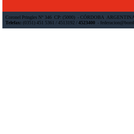
Coronel Pringles Nº 346 CP: (5000) - CÓRDOBA ARGENTIN
Telefax:
(0351) 451 5361 / 4513192 /
4523400
-
federacion@bomb