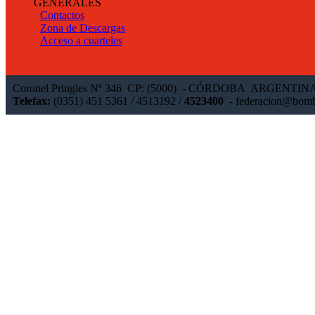
GENERALES
Contactos
Zona de Descargas
Acceso a cuarteles
Coronel Pringles Nº 346 CP: (5000) - CÓRDOBA ARGENTIN
Telefax:
(0351) 451 5361 / 4513192 /
4523400
-
federacion@bomb