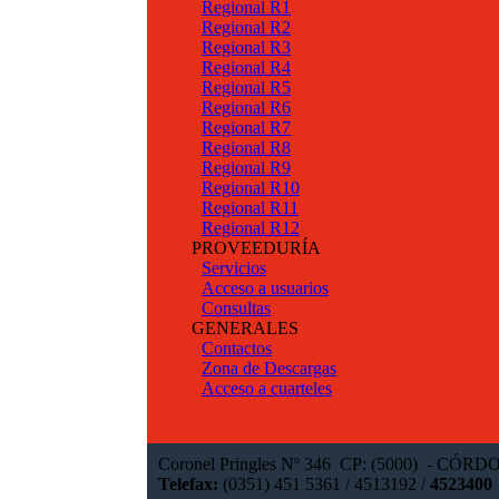
Regional R1
Regional R2
Regional R3
Regional R4
Regional R5
Regional R6
Regional R7
Regional R8
Regional R9
Regional R10
Regional R11
Regional R12
PROVEEDURÍA
Servicios
Acceso a usuarios
Consultas
GENERALES
Contactos
Zona de Descargas
Acceso a cuarteles
Coronel Pringles Nº 346 CP: (5000) - 
Telefax:
(0351) 451 5361 / 4513192 /
4523400