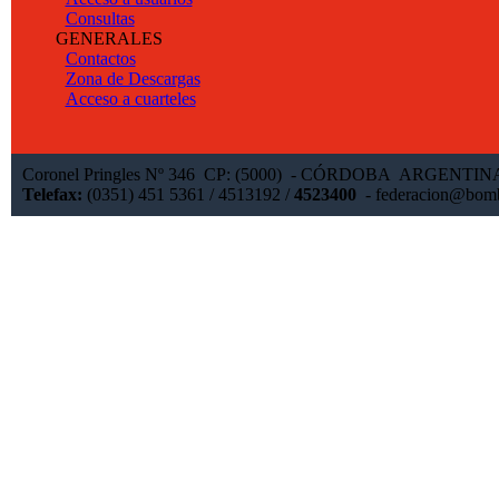
Consultas
GENERALES
Contactos
Zona de Descargas
Acceso a cuarteles
Coronel Pringles Nº 346 CP: (5000) - CÓRDOBA ARGENTI
Telefax:
(0351) 451 5361 / 4513192 /
4523400
-
federacion@bomb