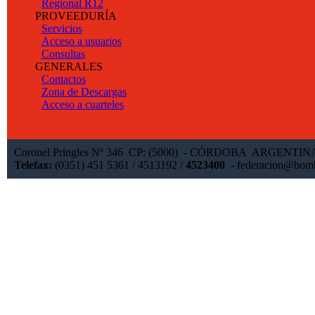
Regional R12
PROVEEDURÍA
Servicios
Acceso a usuarios
Consultas
GENERALES
Contactos
Zona de Descargas
Acceso a cuarteles
Coronel Pringles Nº 346 CP: (5000) - CÓRDOBA ARGENTI
Telefax:
(0351) 451 5361 / 4513192 /
4523400
-
federacion@bomb