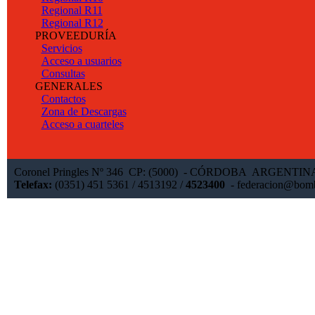
Regional R11
Regional R12
PROVEEDURÍA
Servicios
Acceso a usuarios
Consultas
GENERALES
Contactos
Zona de Descargas
Acceso a cuarteles
Coronel Pringles Nº 346 CP: (5000) - CÓRDOBA ARGENTI
Telefax:
(0351) 451 5361 / 4513192 /
4523400
-
federacion@bomb