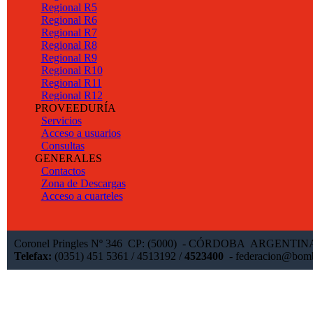
Regional R5
Regional R6
Regional R7
Regional R8
Regional R9
Regional R10
Regional R11
Regional R12
PROVEEDURÍA
Servicios
Acceso a usuarios
Consultas
GENERALES
Contactos
Zona de Descargas
Acceso a cuarteles
Coronel Pringles Nº 346 CP: (5000) - CÓRDOBA ARGENTI
Telefax:
(0351) 451 5361 / 4513192 /
4523400
-
federacion@bomb