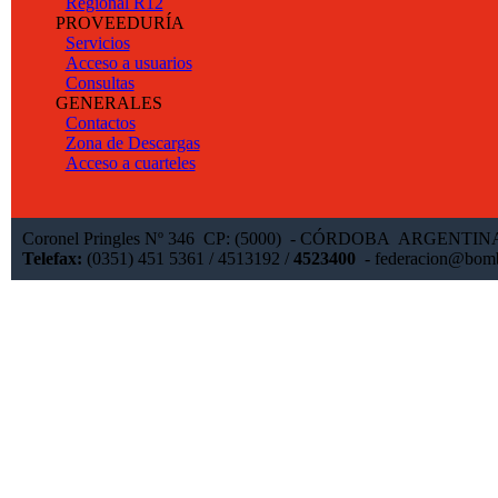
Regional R12
PROVEEDURÍA
Servicios
Acceso a usuarios
Consultas
GENERALES
Contactos
Zona de Descargas
Acceso a cuarteles
Coronel Pringles Nº 346 CP: (5000) - CÓRDOBA ARGENTI
Telefax:
(0351) 451 5361 / 4513192 /
4523400
-
federacion@bomb