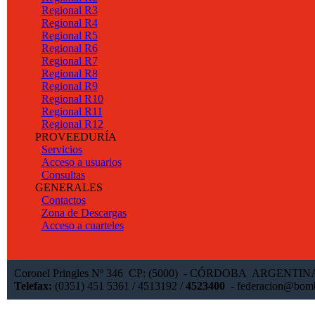
Regional R3
Regional R4
Regional R5
Regional R6
Regional R7
Regional R8
Regional R9
Regional R10
Regional R11
Regional R12
PROVEEDURÍA
Servicios
Acceso a usuarios
Consultas
GENERALES
Contactos
Zona de Descargas
Acceso a cuarteles
Coronel Pringles Nº 346 CP: (5000) - CÓRDOBA ARGENTI
Telefax:
(0351) 451 5361 / 4513192 /
4523400
-
federacion@bomb